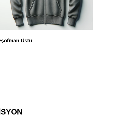
Eşofman Üstü
İSYON