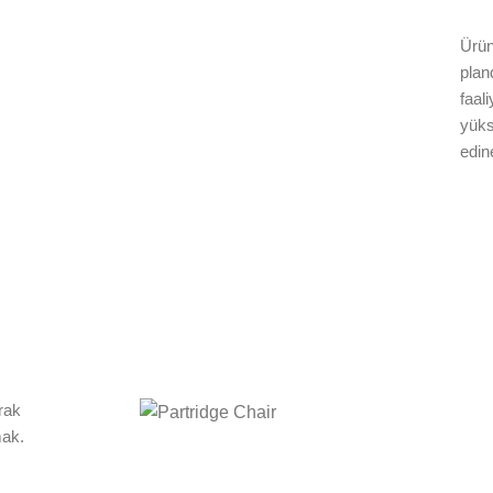
Ürün
plan
faali
yüks
edin
rak
mak.